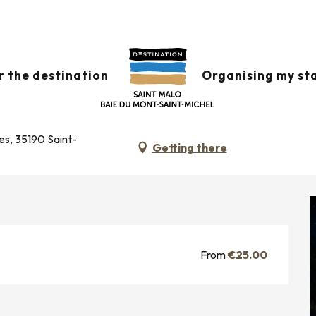
r le canal d'Ille et Rance
r the destination
Organising my st
 D'ILLE ET RANCE
es, 35190 Saint-
Getting there
From
€25.00