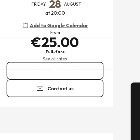
28
FRIDAY
AUGUST
at 20:00
Add to Google Calendar
From
€25.00
Full-fare
See all rates
06 03 89 22
▒▒
Contact us
A
Se