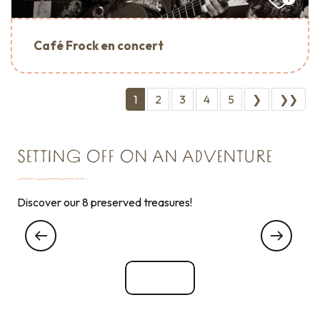
Café Frock en concert
1
2
3
4
5
❯
❯❯
SETTING OFF ON AN ADVENTURE
Discover our 8 preserved treasures!
Historic heritage to visit around Cancale
See all