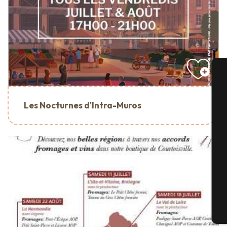
A
Les Nocturnes d'Intra-Muros
Se
G
T