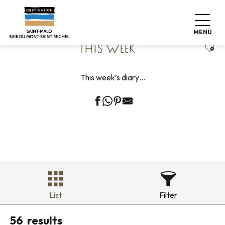
Aller
Home
Living like home
Agenda
This week
au
contenu
MENU
principal
Ajou
THIS WEEK
This week’s diary…
List
Filter
56
results