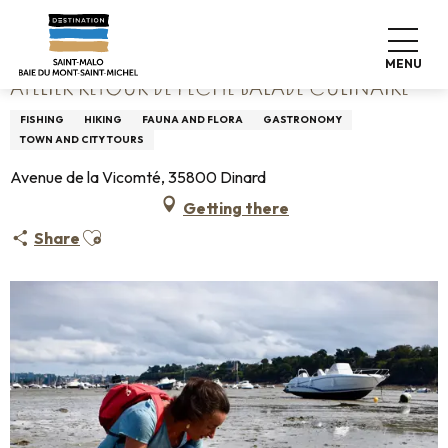
Aller
Home
Atelier Retour de Pêche Balade culinaire
au
contenu
MENU
principal
ATELIER RETOUR DE PÊCHE BALADE CULINAIRE
FISHING
HIKING
FAUNA AND FLORA
GASTRONOMY
TOWN AND CITY TOURS
Avenue de la Vicomté, 35800 Dinard
Getting there
Ajouter aux favoris
Share