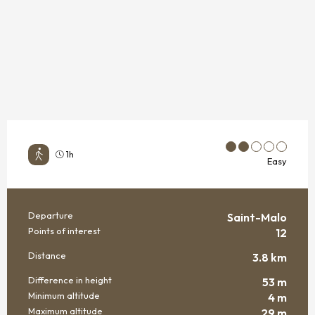
1h
Easy
Departure
Saint-Malo
PRACTICAL INFORMATION
Points of interest
12
Distance
3.8 km
Difference in height
53 m
Minimum altitude
4 m
Maximum altitude
29 m