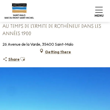
Aller
Home
au
Au temps de l’Ermite de Rothéneuf dans les années 1900
contenu
MENU
principal
AU TEMPS DE L’ERMITE DE ROTHÉNEUF DANS LES
ANNÉES 1900
26 Avenue de la Varde, 35400 Saint-Malo
Getting there
Ajouter aux favoris
Share