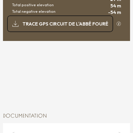
Total positive elevation
54 m
Total negative elevation
-54 m
DOCUMENTATION
GPX / K
TRACE GPS CIRCUIT DE L'ABBÉ FOURÉ
53 M DE DIFFERENCE IN HEIGHT
DIFFERENCE IN HEIGHT
DOCUMENTATION