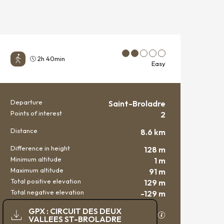
2h 40min
Easy
Departure
Saint-Broladre
PRACTICAL INFORMATION
Points of interest
2
Distance
8.6 km
Difference in height
128 m
Minimum altitude
1 m
Maximum altitude
91 m
Total positive elevation
129 m
Total negative elevation
-129 m
DOCUMENTATION
GPX : CIRCUIT DES DEUX
GPX / KML files al
VALLEES ST-BROLADRE