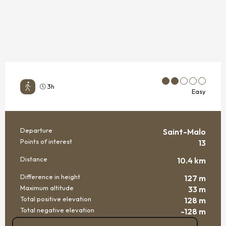
3h
Easy
Departure
Saint-Malo
PRACTICAL INFORMATION
Points of interest
13
Distance
10.4 km
Difference in height
127 m
Maximum altitude
33 m
Total positive elevation
128 m
Total negative elevation
-128 m
DOCUMENTATION